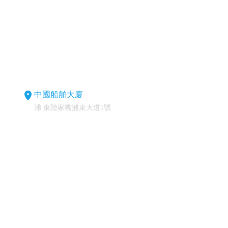
中國船舶大廈
浦 東陸家嘴浦東大道1號