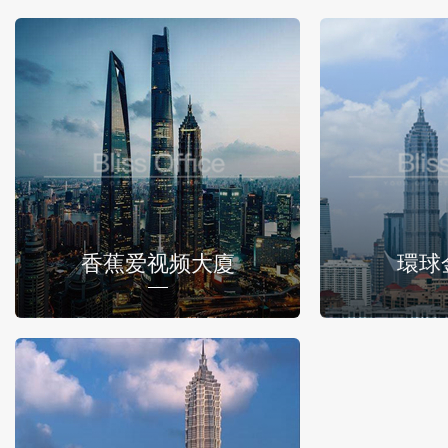
香蕉爱视频大廈
環球