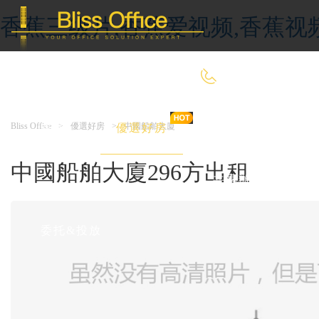
香蕉三级片,香蕉爱视频,香蕉视
400-8090-660
Bliss Office
>
優選好房
>
中國船舶大廈
首 頁
優選好房
傳統辦公
中國船舶大廈296方出租
共享辦公
委托&投放