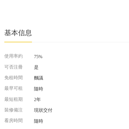
基本信息
使用率約
75%
可否注冊
是
免租時間
麵議
最早可租
隨時
最短租期
2年
裝修備注
現狀交付
看房時間
隨時