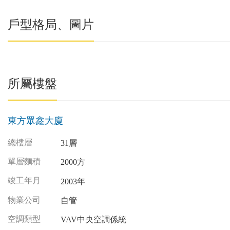
戶型格局、圖片
所屬樓盤
東方眾鑫大廈
總樓層
31層
單層麵積
2000方
竣工年月
2003年
物業公司
自管
空調類型
VAV中央空調係統