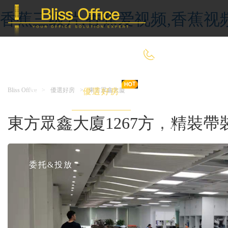
香蕉三级片,香蕉爱视频,香蕉视
400-8090-660
Bliss Office
>
優選好房
>
東方眾鑫大廈
首 頁
優選好房
傳統辦公
東方眾鑫大廈1267方，精裝帶裝
共享辦公
委托&投放