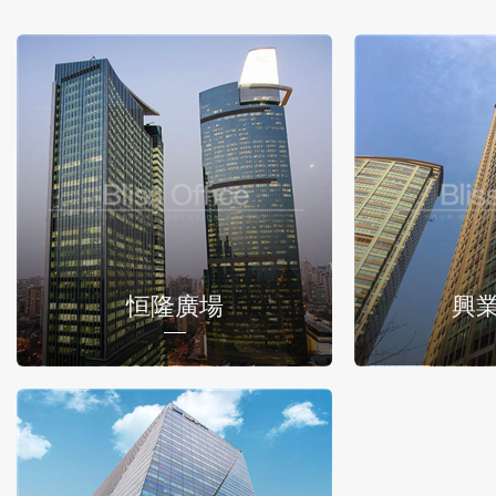
恒隆廣場
興