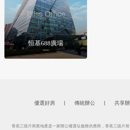
恒基688廣場
優選好房
傳統辦公
共享辦
丨
丨
香蕉三级片商業地產是一家辦公樓選址服務供應商，香蕉三级片努力