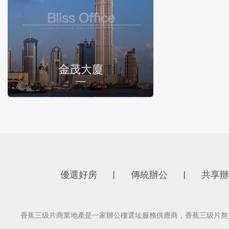
金茂大廈
優選好房
傳統辦公
共享辦
丨
丨
香蕉三级片商業地產是一家辦公樓選址服務供應商，香蕉三级片努