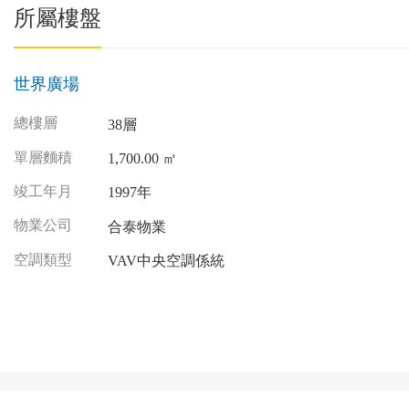
所屬樓盤
世界廣場
總樓層
38層
單層麵積
1,700.00 ㎡
竣工年月
1997年
物業公司
合泰物業
空調類型
VAV中央空調係統