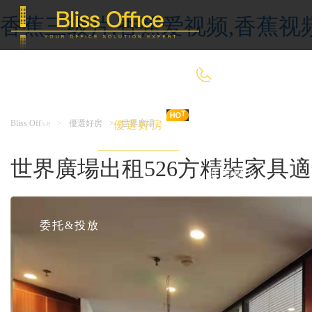
香蕉三级片,香蕉爱视频,香蕉视
400-8090-660
Bliss Office
>
優選好房
>
世界廣場
首 頁
優選好房
傳統辦公
世界廣場出租526方精裝家具
共享辦公
委托&投放