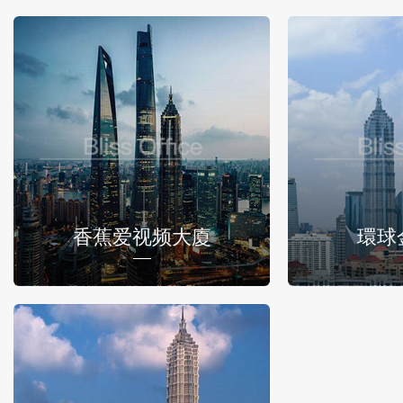
香蕉爱视频大廈
環球