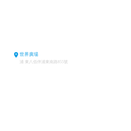
世界廣場
浦 東八佰伴浦東南路855號