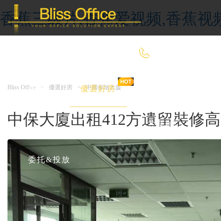
香蕉三级片,香蕉爱视频,香蕉视
400-8090-660
Bliss Office
>
優選好房
>
中國保險大廈
首 頁
優選好房
傳統辦公
中保大廈出租412方遺留裝修
共享辦公
委托&投放