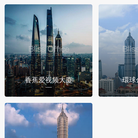
香蕉爱视频大廈
環球