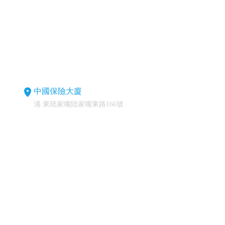
中國保險大廈
浦 東陸家嘴陸家嘴東路166號