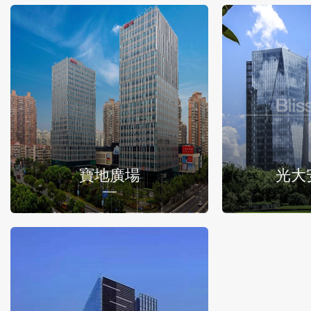
寶地廣場
光大