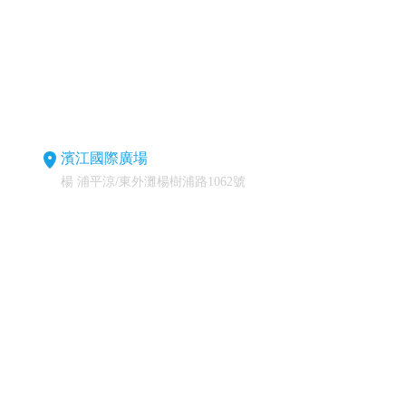
濱江國際廣場
楊 浦平涼/東外灘楊樹浦路1062號