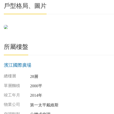
戶型格局、圖片
所屬樓盤
濱江國際廣場
總樓層
28層
單層麵積
2000平
竣工年月
2014年
物業公司
第一太平戴維斯