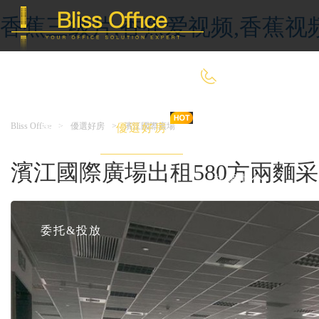
香蕉三级片,香蕉爱视频,香蕉视
400-8090-660
Bliss Office
>
優選好房
>
濱江國際廣場
首 頁
優選好房
傳統辦公
濱江國際廣場出租580方兩麵
共享辦公
委托&投放