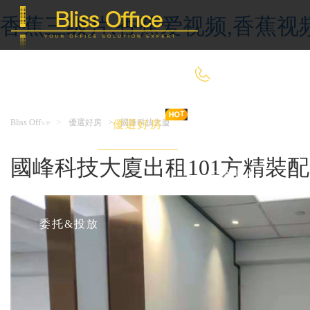
香蕉三级片,香蕉爱视频,香蕉视
400-8090-660
Bliss Office
>
優選好房
>
國峰科技大廈
首 頁
優選好房
傳統辦公
國峰科技大廈出租101方精裝配家
共享辦公
委托&投放