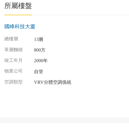
所屬樓盤
國峰科技大廈
總樓層
13層
單層麵積
800方
竣工年月
2000年
物業公司
自管
空調類型
VRV分體空調係統