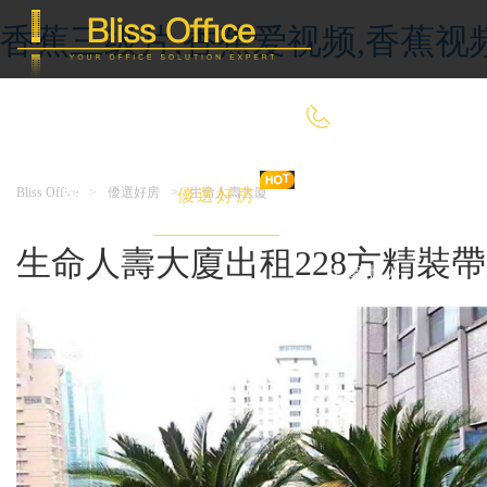
香蕉三级片,香蕉爱视频,香蕉视
400-8090-660
Bliss Office
>
優選好房
>
生命人壽大廈
首 頁
優選好房
傳統辦公
生命人壽大廈出租228方精裝
共享辦公
委托&投放