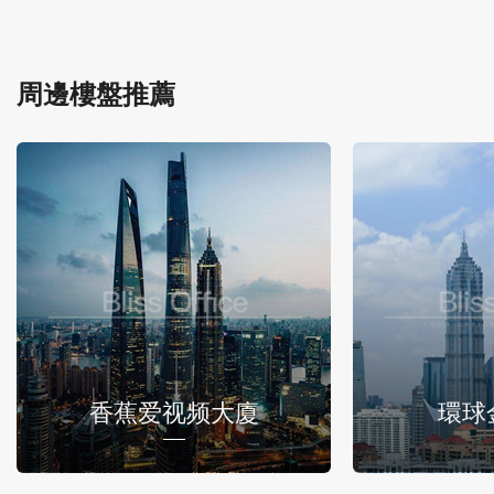
周邊樓盤推薦
香蕉爱视频大廈
環球