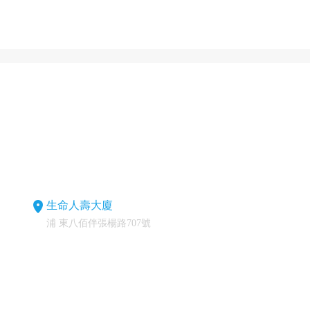
生命人壽大廈
浦 東八佰伴張楊路707號