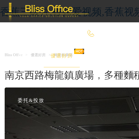
香蕉三级片,香蕉爱视频,香蕉视
400-8090-660
Bliss Office
>
優選好房
>
梅龍鎮廣場
首 頁
優選好房
傳統辦公
南京西路梅龍鎮廣場，多種
共享辦公
委托&投放