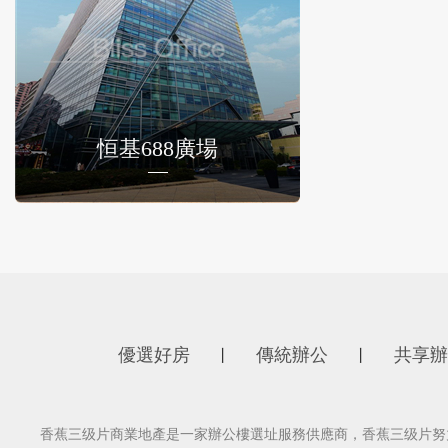
恒基688廣場
優選好房
傳統辦公
共享辦
丨
丨
香蕉三级片商業地產是一家辦公樓選址服務供應商，香蕉三级片努力