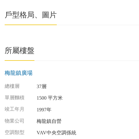
戶型格局、圖片
所屬樓盤
梅龍鎮廣場
總樓層
37層
單層麵積
1500 平方米
竣工年月
1997年
物業公司
梅龍鎮自營
空調類型
VAV中央空調係統