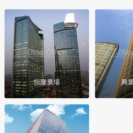
恒隆廣場
興