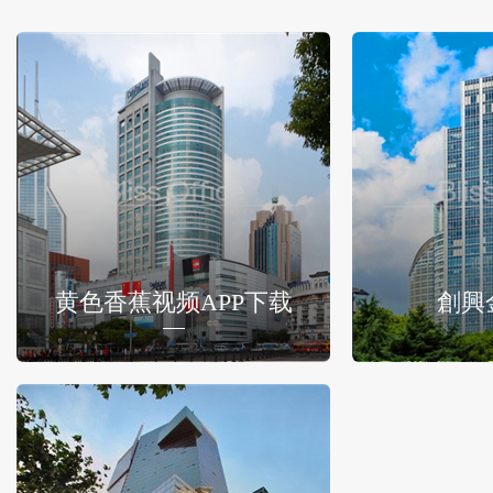
黄色香蕉视频APP下载
創興