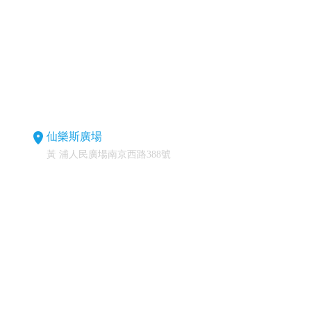
仙樂斯廣場
黃 浦人民廣場南京西路388號