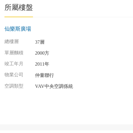
所屬樓盤
仙樂斯廣場
總樓層
37層
單層麵積
2000方
竣工年月
2011年
物業公司
仲量聯行
空調類型
VAV中央空調係統