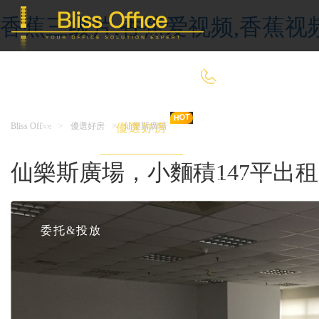
香蕉三级片,香蕉爱视频,香蕉视
400-8090-660
Bliss Office
>
優選好房
>
仙樂斯廣場
首 頁
優選好房
傳統辦公
仙樂斯廣場，小麵積147平出租
共享辦公
委托&投放