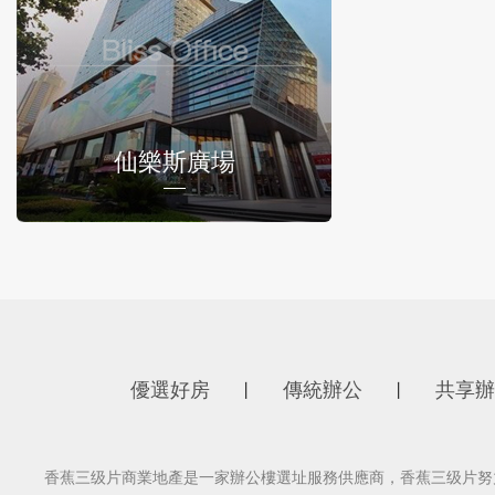
仙樂斯廣場
優選好房
傳統辦公
共享辦
丨
丨
香蕉三级片商業地產是一家辦公樓選址服務供應商，香蕉三级片努力為