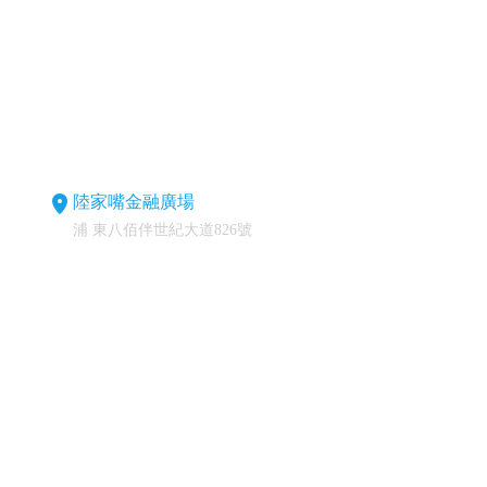
陸家嘴金融廣場
浦 東八佰伴世紀大道826號