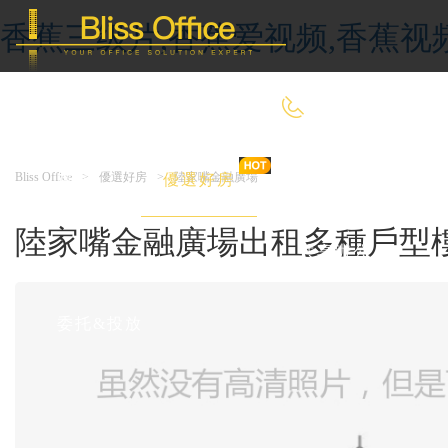
香蕉三级片,香蕉爱视频,香蕉视
400-8090-660
Bliss Office
>
優選好房
>
陸家嘴金融廣場
首 頁
優選好房
傳統辦公
陸家嘴金融廣場出租多種戶型
共享辦公
委托&投放