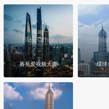
香蕉爱视频大廈
環球