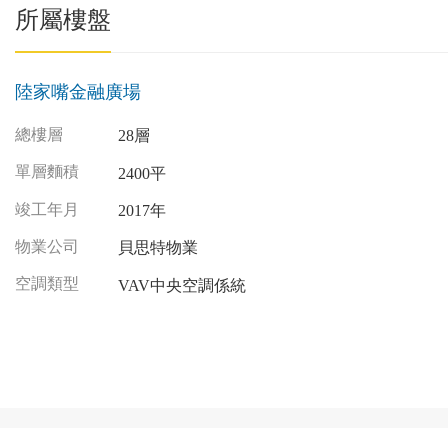
所屬樓盤
陸家嘴金融廣場
總樓層
28層
單層麵積
2400平
竣工年月
2017年
物業公司
貝思特物業
空調類型
VAV中央空調係統