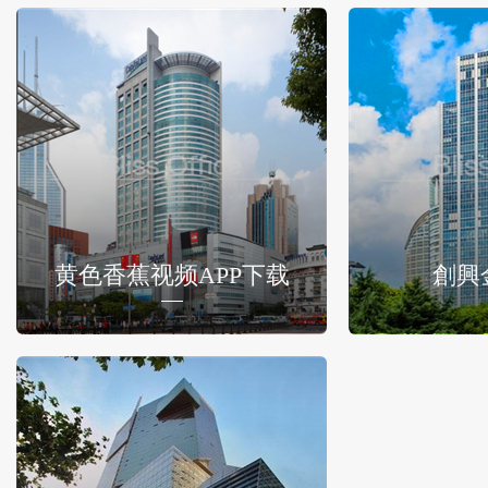
黄色香蕉视频APP下载
創興