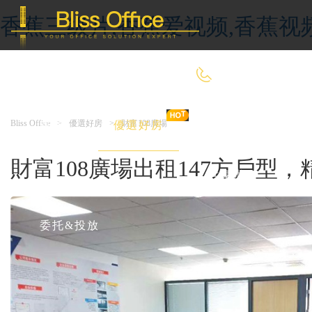
香蕉三级片,香蕉爱视频,香蕉视
400-8090-660
Bliss Office
>
優選好房
>
財富108廣場
首 頁
優選好房
傳統辦公
財富108廣場出租147方戶型
共享辦公
委托&投放