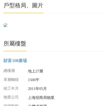
戶型格局、圖片
所屬樓盤
財富108廣場
總樓層
地上27層
單層麵積
1500平
竣工年月
2011年05月
物業公司
上海招商局物業