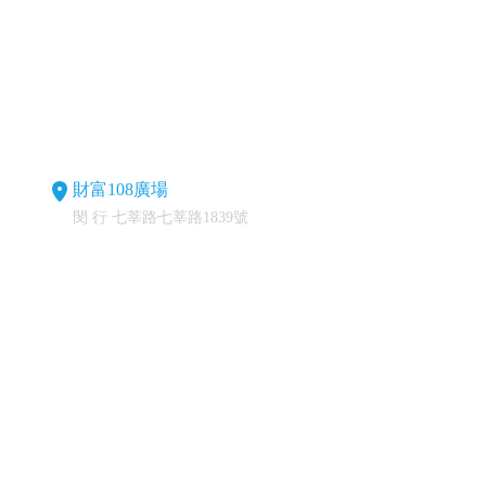
財富108廣場
閔 行 七莘路七莘路1839號