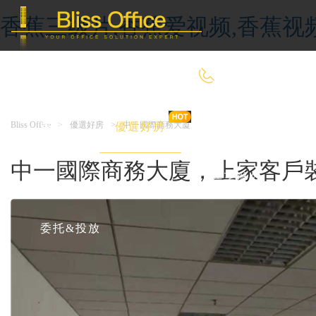
香蕉三级片,香蕉爱视频,香蕉视
400-8090-660
Bliss Office
>
優選好房
>
中一國際商務大廈
首 頁
優選好房
傳統辦公
中一國際商務大廈，上家客戶裝
共享辦公
委托&投放