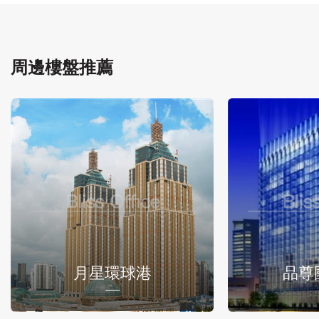
周邊樓盤推薦
月星環球港
品尊