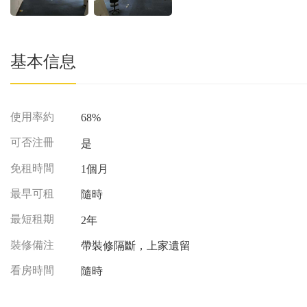
基本信息
使用率約
68%
可否注冊
是
免租時間
1個月
最早可租
隨時
最短租期
2年
裝修備注
帶裝修隔斷，上家遺留
看房時間
隨時