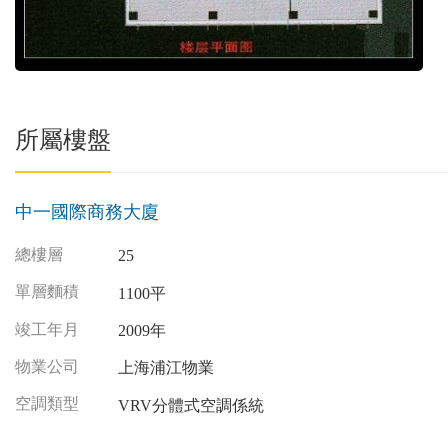
所屬樓盤
中一國際商務大廈
總樓層
25
單層麵積
1100平
竣工年月
2009年
物業公司
上海浦江物業
空調類型
VRV分體式空調係統