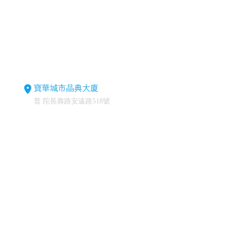
寶華城市晶典大廈
普 陀長壽路安遠路518號