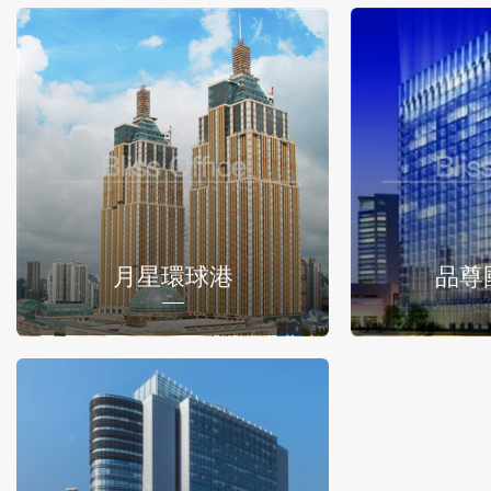
月星環球港
品尊