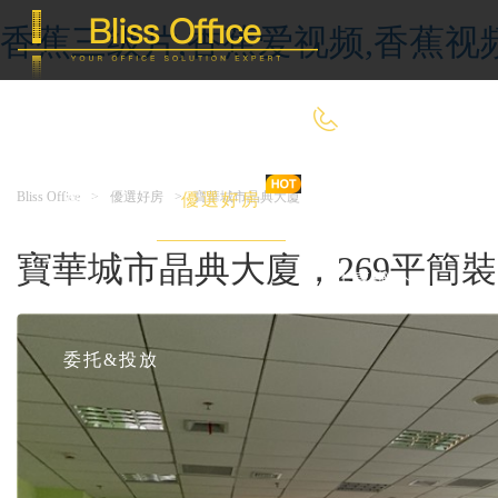
香蕉三级片,香蕉爱视频,香蕉视
400-8090-660
Bliss Office
>
優選好房
>
寶華城市晶典大廈
首 頁
優選好房
傳統辦公
寶華城市晶典大廈，269平簡裝
共享辦公
委托&投放