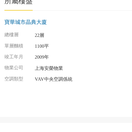
所屬樓盤
寶華城市晶典大廈
總樓層
22層
單層麵積
1100平
竣工年月
2009年
物業公司
上海安榮物業
空調類型
VAV中央空調係統