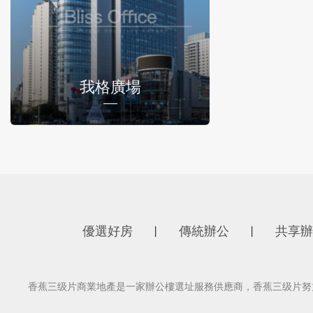
我格廣場
優選好房
傳統辦公
共享辦
丨
丨
香蕉三级片商業地產是一家辦公樓選址服務供應商，香蕉三级片努力