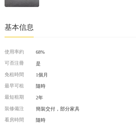
基本信息
使用率約
68%
可否注冊
是
免租時間
1個月
最早可租
隨時
最短租期
2年
裝修備注
簡裝交付，部分家具
看房時間
隨時