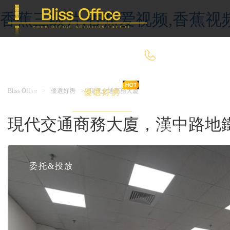
香蕉三级片,香蕉爱视频,香蕉视
400-8090-660
Bliss Office
>
優選好房
>
現代交通商務大廈
首 頁
優選好房
傳統辦公
現代交通商務大廈，漢中路地鐵口
共享辦公
委托&投放