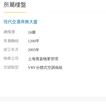
所屬樓盤
現代交通商務大廈
總樓層
24層
單層麵積
1200平
竣工年月
2005年
物業公司
上海寶嘉物業管理
空調類型
VRV分體式空調係統