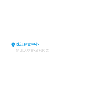
珠江創意中心
閘 北大寧靈石路695號