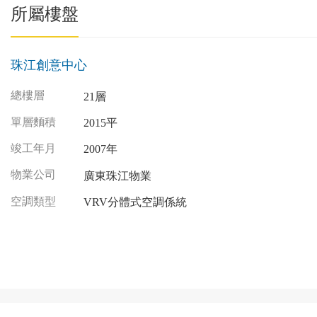
所屬樓盤
珠江創意中心
總樓層
21層
單層麵積
2015平
竣工年月
2007年
物業公司
廣東珠江物業
空調類型
VRV分體式空調係統