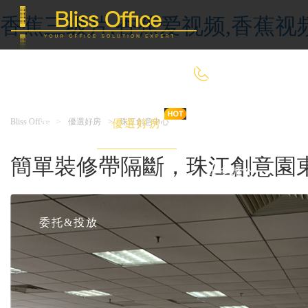
香蕉三级片,香蕉爱视频,香蕉视
400-8090-660
Bliss Office
>
優選好房
>
珠江創意中心
首 頁
優選好房
傳統辦公
簡單裝修帶隔斷，珠江創意園
共享辦公
委托&投放