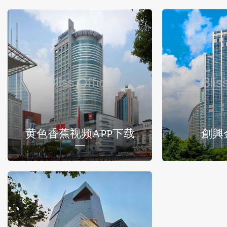
黄色香蕉视频APP下载
創興