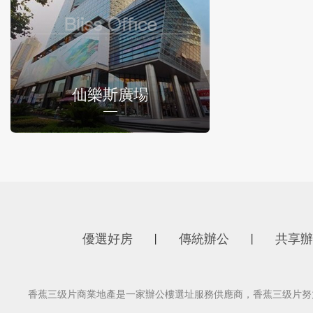
仙樂斯廣場
優選好房
傳統辦公
共享辦
丨
丨
香蕉三级片商業地產是一家辦公樓選址服務供應商，香蕉三级片努力為