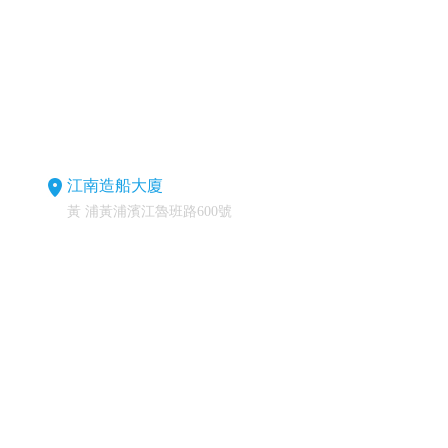
江南造船大廈
黃 浦黃浦濱江魯班路600號