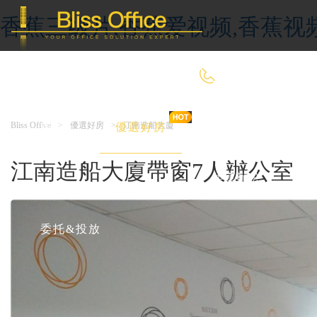
香蕉三级片,香蕉爱视频,香蕉视
400-8090-660
Bliss Office
>
優選好房
>
江南造船大廈
首 頁
優選好房
傳統辦公
江南造船大廈帶窗7人辦公室
共享辦公
委托&投放