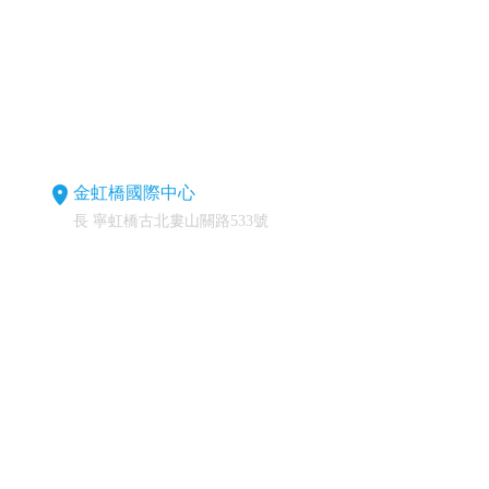
金虹橋國際中心
長 寧虹橋古北婁山關路533號