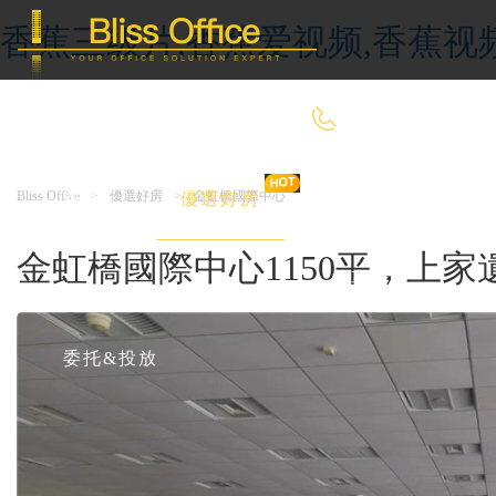
香蕉三级片,香蕉爱视频,香蕉视
400-8090-660
Bliss Office
>
優選好房
>
金虹橋國際中心
首 頁
優選好房
傳統辦公
金虹橋國際中心1150平，上家遺
共享辦公
委托&投放