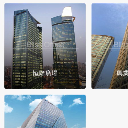
恒隆廣場
興