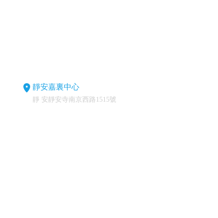
靜安嘉裏中心
靜 安靜安寺南京西路1515號