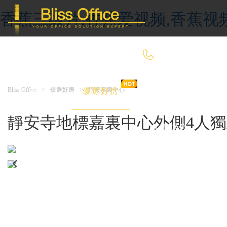
香蕉三级片,香蕉爱视频,香蕉视
400-8090-660
Bliss Office
>
優選好房
>
靜安嘉裏中心
首 頁
優選好房
傳統辦公
靜安寺地標嘉裏中心外側4人獨立
共享辦公
委托&投放