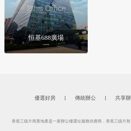
恒基688廣場
優選好房
傳統辦公
共享辦
丨
丨
香蕉三级片商業地產是一家辦公樓選址服務供應商，香蕉三级片努力為