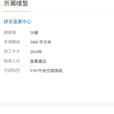
所屬樓盤
靜安嘉裏中心
總樓層
59層
單層麵積
3400 平方米
竣工年月
2010年
物業公司
嘉裏建設
空調類型
VAV中央空調係統