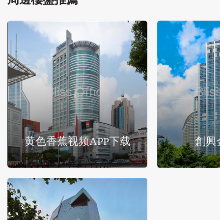
黄色香蕉视频APP下载
創興