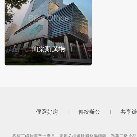
仙樂斯廣場
優選好房
傳統辦公
共享辦
丨
丨
香蕉三级片商業地產是一家辦公樓選址服務供應商，香蕉三级片努力為