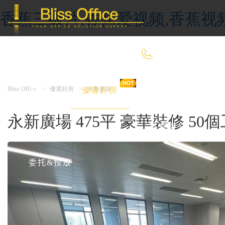
香蕉三级片,香蕉爱视频,香蕉视
400-8090-660
Bliss Office
>
優選好房
>
永新廣場
首 頁
優選好房
傳統辦公
永新廣場 475平 豪華裝修 5
共享辦公
委托&投放