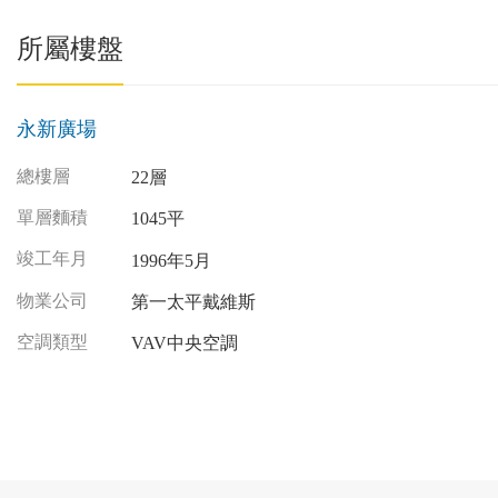
所屬樓盤
永新廣場
總樓層
22層
單層麵積
1045平
竣工年月
1996年5月
物業公司
第一太平戴維斯
空調類型
VAV中央空調