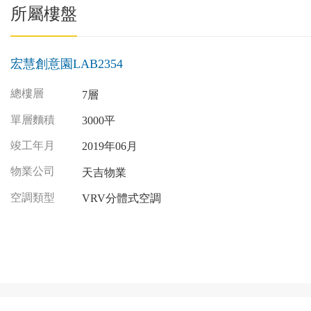
所屬樓盤
宏慧創意園LAB2354
總樓層
7層
單層麵積
3000平
竣工年月
2019年06月
物業公司
天吉物業
空調類型
VRV分體式空調