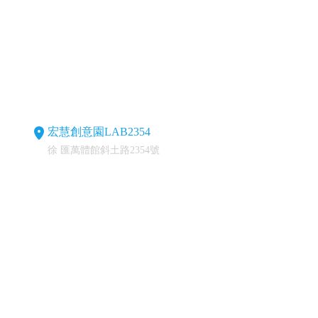
宏慧創意園LAB2354
徐 匯萬體館斜土路2354號