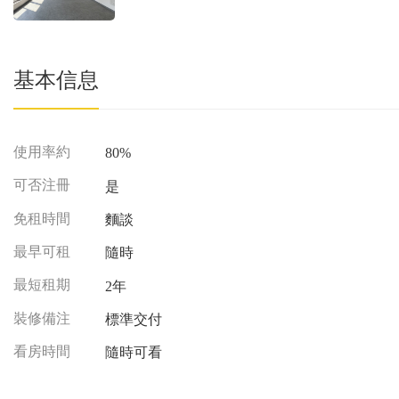
基本信息
使用率約
80%
可否注冊
是
免租時間
麵談
最早可租
隨時
最短租期
2年
裝修備注
標準交付
看房時間
隨時可看