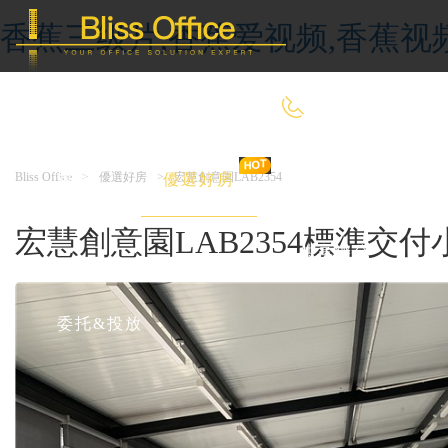
香蕉三级片,香蕉爱视频,香蕉视
400-8090-660
Bliss Office
>
優選好房
>
宏慧創意園LAB2354
首 頁
優選好房
傳統辦公
宏慧創意園LAB2354標準交付
共享辦公
委托&投放