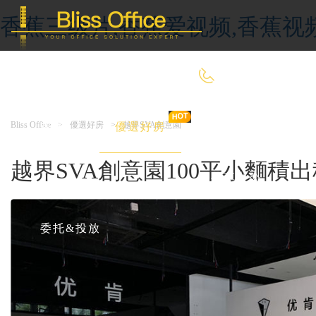
香蕉三级片,香蕉爱视频,香蕉视
400-8090-660
Bliss Office
>
優選好房
>
越界SVA創意園
首 頁
優選好房
傳統辦公
越界SVA創意園100平小麵積出
共享辦公
委托&投放