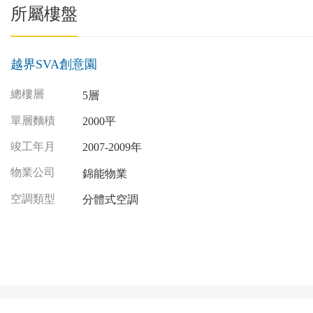
所屬樓盤
越界SVA創意園
總樓層
5層
單層麵積
2000平
竣工年月
2007-2009年
物業公司
錦能物業
空調類型
分體式空調