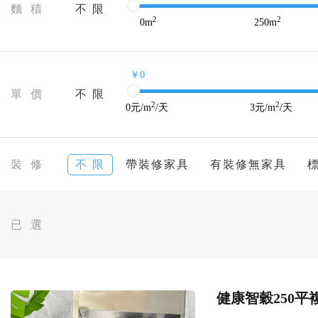
麵 積
不 限
2
2
0
m
250
m
￥0
單 價
不 限
2
2
0
元/m
/天
3
元/m
/天
裝 修
不 限
帶裝修家具
有裝修無家具
已 選
健康智穀250平複