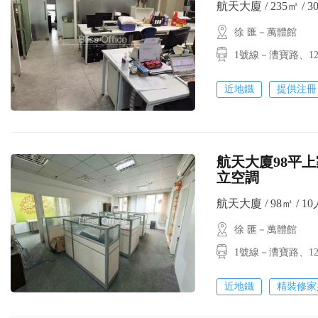
航天大廈 / 235㎡ / 3
徐 匯－萬體館
1號線－漕寶路、
近地鐵
提供注冊
航天大廈98平上
立空調
航天大廈 / 98㎡ / 10
徐 匯－萬體館
1號線－漕寶路
近地鐵
精裝修家