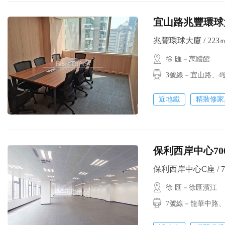
宜山路兆豐環球
兆豐環球大廈 / 223㎡ 
徐 匯－萬體館
3號線－宜山路
近地鐵
精裝修家
保利西岸中心70
保利西岸中心C座 / 700
徐 匯－徐匯濱江
7號線－龍華中路