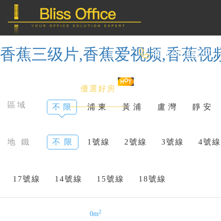
香蕉三级片,香蕉爱视频,香蕉视
400-8090-660
首 頁
優選好房
傳統辦公
區域
不 限
浦 東
黃 浦
盧 灣
靜 安
共享辦公
地 鐵
不 限
1號線
2號線
3號線
4號線
委托&投放
17號線
14號線
15號線
18號線
2
0m