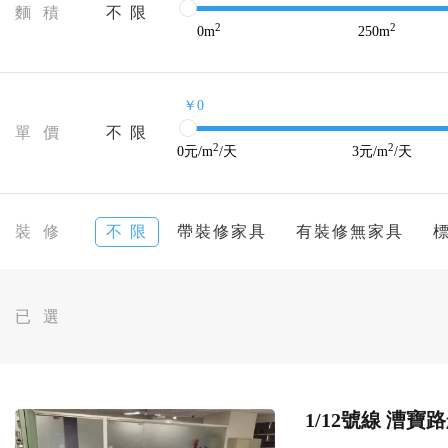
麵 積
不 限
2
2
0
m
250
m
￥0
單 價
不 限
2
2
0
元/m
/天
3
元/m
/天
裝 修
不 限
帶裝修家具
有裝修無家具
已 選
1/12號線 漕