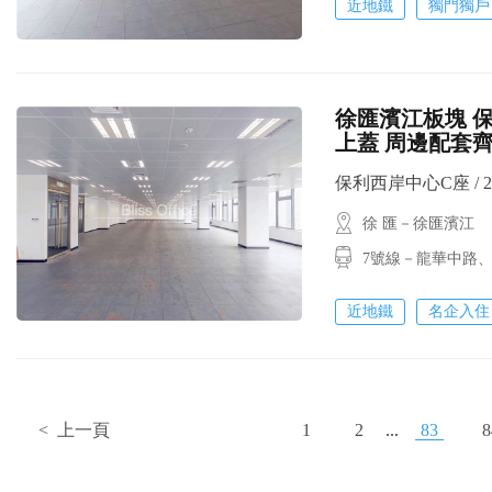
近地鐵
獨門獨戶
徐匯濱江板塊 保
上蓋 周邊配套
保利西岸中心C座 / 236
徐 匯－徐匯濱江
7號線－龍華中路
近地鐵
名企入住
< 上一頁
1
2
...
83
8