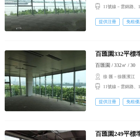
11號線－雲錦路
提供注冊
免租優
百匯園332平標
百匯園 / 332㎡ / 30
徐 匯－徐匯濱江
11號線－雲錦路
提供注冊
免租優
百匯園249平