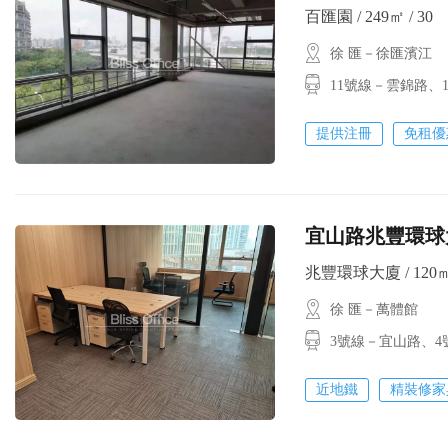
百匯園 / 249㎡ / 30
徐 匯－徐匯濱江
11號線－雲錦路
提供注冊
免租優
宜山路兆豐環球大
兆豐環球大廈 / 120㎡ 
徐 匯－萬體館
3號線－宜山路
近地鐵
精裝修家