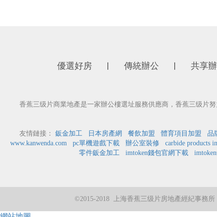
優選好房
傳統辦公
共享辦
丨
丨
香蕉三级片商業地產是一家辦公樓選址服務供應商，香蕉三级片努力
友情鏈接：
鈑金加工
日本房產網
餐飲加盟
體育項目加盟
品
www.kanwenda.com
pc單機遊戲下載
辦公室裝修
carbide products i
零件鈑金加工
imtoken錢包官網下載
imtok
©2015-2018 上海香蕉三级片房地產經紀事
網站地圖