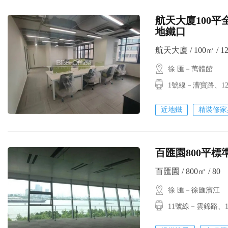
航天大廈100
地鐵口
航天大廈 / 100㎡ / 1
徐 匯－萬體館
1號線－漕寶路、
近地鐵
精裝修家
百匯園800平
百匯園 / 800㎡ / 80
徐 匯－徐匯濱江
11號線－雲錦路