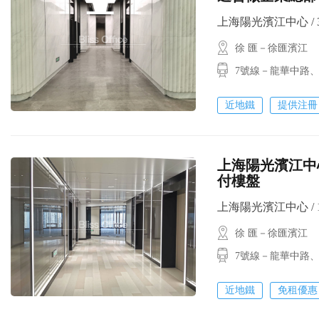
上海陽光濱江中心 / 350
徐 匯－徐匯濱江
7號線－龍華中路
近地鐵
提供注冊
上海陽光濱江中心
付樓盤
上海陽光濱江中心 / 17
徐 匯－徐匯濱江
7號線－龍華中路
近地鐵
免租優惠