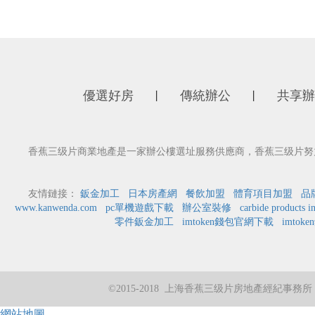
優選好房
傳統辦公
共享辦
丨
丨
香蕉三级片商業地產是一家辦公樓選址服務供應商，香蕉三级片努力
友情鏈接：
鈑金加工
日本房產網
餐飲加盟
體育項目加盟
品
www.kanwenda.com
pc單機遊戲下載
辦公室裝修
carbide products i
零件鈑金加工
imtoken錢包官網下載
imtok
©2015-2018 上海香蕉三级片房地產經紀事
網站地圖