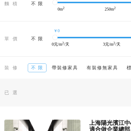
麵 積
不 限
2
2
0
m
250
m
￥0
單 價
不 限
2
2
0
元/m
/天
3
元/m
/天
裝 修
不 限
帶裝修家具
有裝修無家具
已 選
上海陽光濱江中心
適合做企業總部