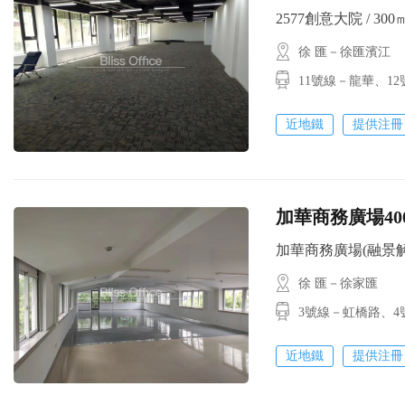
2577創意大院 / 300㎡ 
徐 匯－徐匯濱江
11號線－龍華、
近地鐵
提供注冊
加華商務廣場40
加華商務廣場(融景解園) 
徐 匯－徐家匯
3號線－虹橋路
近地鐵
提供注冊