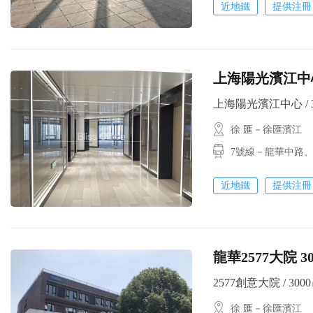
近地鐵
提供注冊
上海陽光濱江中心
上海陽光濱江中心 / 35
徐 匯－徐匯濱江
7號線－龍華中路
近地鐵
提供注冊
龍華2577大院 
2577創意大院 / 3000㎡
徐 匯－徐匯濱江