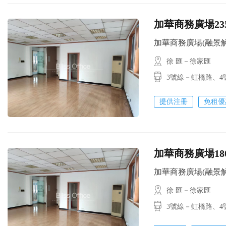
加華商務廣場23
加華商務廣場(融景解園) 
徐 匯－徐家匯
3號線－虹橋路
提供注冊
免租優
加華商務廣場18
加華商務廣場(融景解園) 
徐 匯－徐家匯
3號線－虹橋路