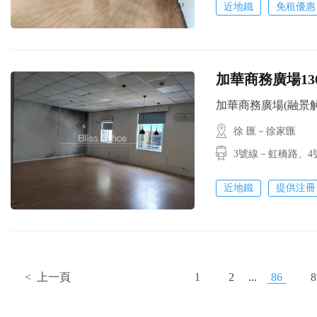
近地鐵
免租優惠
加華商務廣場13
加華商務廣場(融景解園) 
徐 匯－徐家匯
3號線－虹橋路、
近地鐵
提供注冊
< 上一頁
1
2
...
86
8