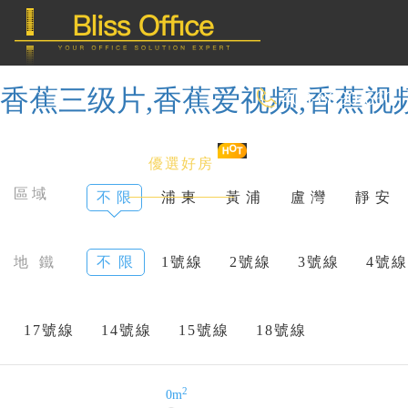
香蕉三级片,香蕉爱视频,香蕉视
400-8090-660
首 頁
優選好房
傳統辦公
區域
不 限
浦 東
黃 浦
盧 灣
靜 安
共享辦公
地 鐵
不 限
1號線
2號線
3號線
4號線
委托&投放
17號線
14號線
15號線
18號線
2
0m