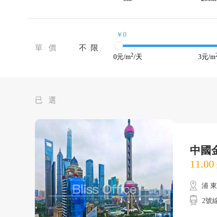
￥0
單 價
不 限
2
0
元/m
/天
3
元/m
已 選
中國
11.00
浦 
2號