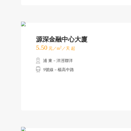
源深金融中心大廈
5.50
2
元／m
／天 起
浦 東－洋涇聯洋
9號線－楊高中路