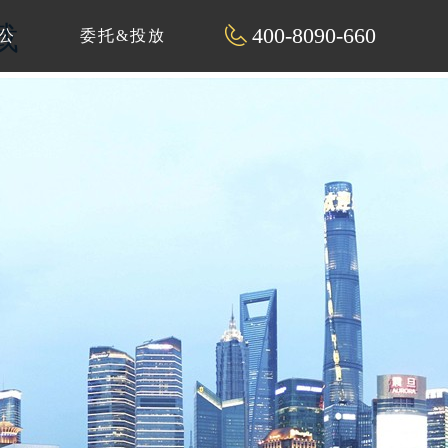
载
400-8090-660
公
委托&投放