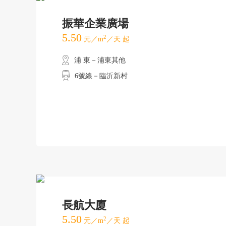
振華企業廣場
5.50
2
元／m
／天 起
浦 東－浦東其他
6號線－臨沂新村
長航大廈
5.50
2
元／m
／天 起