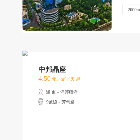
2000m
中邦晶座
4.50
2
元／m
／天 起
浦 東－洋涇聯洋
9號線－芳甸路