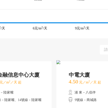
2
2
2
/天
6
元/m
/天
9
元/m
/天
金融信息中心大廈
中電大廈
4.50
2
2
元／m
／天 起
元／m
／天 起
東－陸家嘴
浦 東－八佰伴
線－陸家嘴、14號線－陸家嘴
9號線－商城路