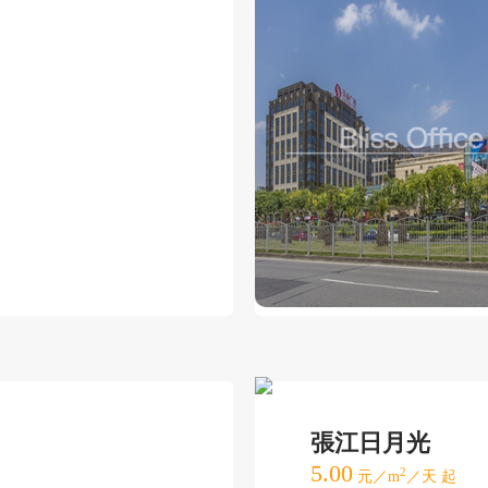
張江日月光
5.00
2
元／m
／天 起