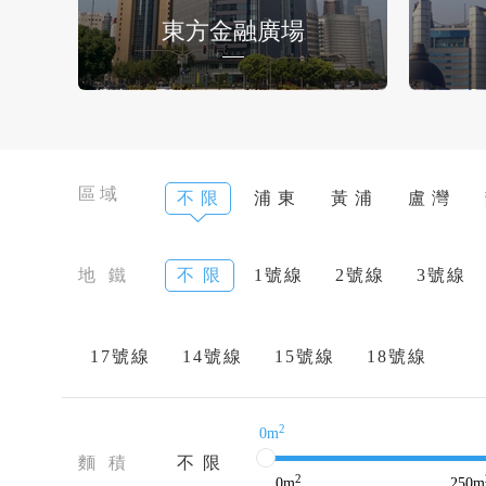
東方金融廣場
區域
不 限
浦 東
黃 浦
盧 灣
地 鐵
不 限
1號線
2號線
3號線
17號線
14號線
15號線
18號線
2
0m
麵 積
不 限
2
0
m
250
m