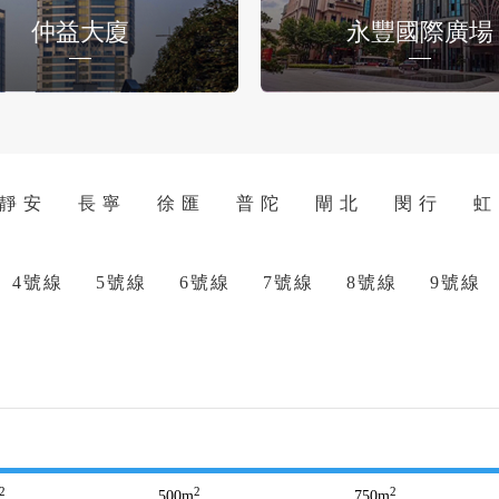
仲益大廈
永豐國際廣場
靜 安
長 寧
徐 匯
普 陀
閘 北
閔 行
虹
4號線
5號線
6號線
7號線
8號線
9號線
2
2
2
500
m
750
m