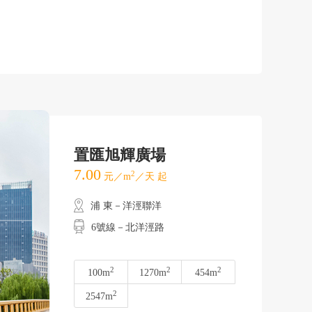
置匯旭輝廣場
7.00
2
元／m
／天 起
浦 東－洋涇聯洋
6號線－北洋涇路
2
2
2
100m
1270m
454m
2
2547m