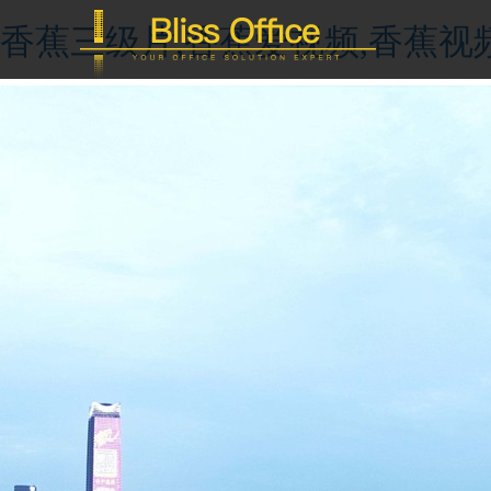
香蕉三级片,香蕉爱视频,香蕉视