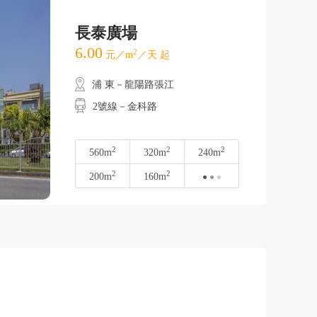
長泰廣場
6.00
2
元／m
／天 起
浦 東－龍陽路張江
2號線－金科路
2
2
2
560m
320m
240m
2
2
200m
160m