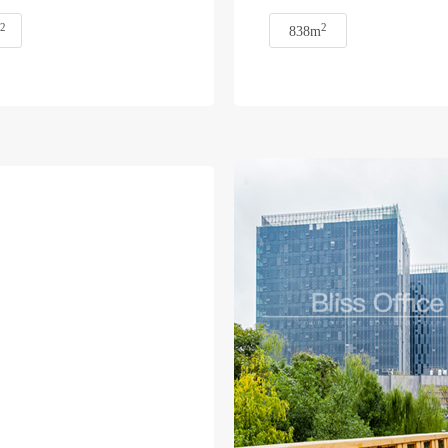
2
2
838m