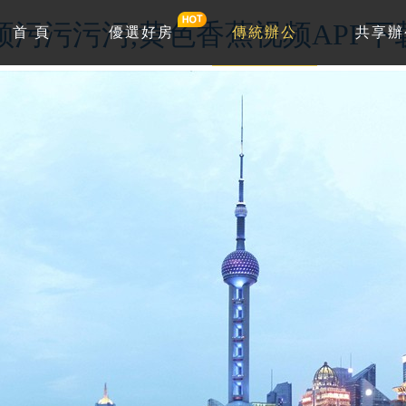
频污污污污,黄色香蕉视频APP下
首 頁
優選好房
傳統辦公
共享辦