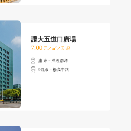
證大五道口廣場
7.00
2
元／m
／天 起
浦 東－洋涇聯洋
9號線－楊高中路