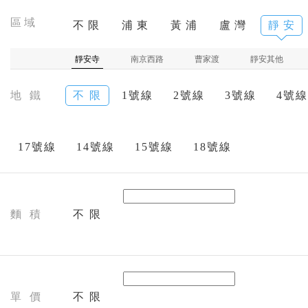
區域
不 限
浦 東
黃 浦
盧 灣
靜 安
靜安寺
南京西路
曹家渡
靜安其他
地 鐵
不 限
1號線
2號線
3號線
4號線
17號線
14號線
15號線
18號線
麵 積
不 限
單 價
不 限