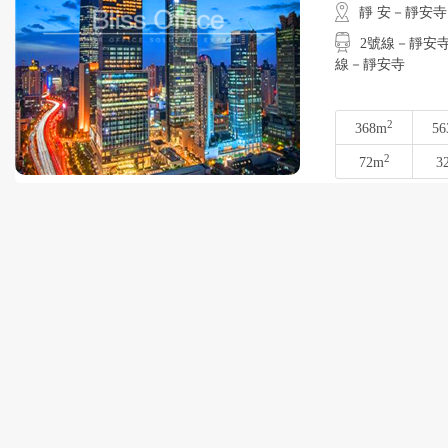
靜 安－靜安寺
2號線－靜安寺
線－靜安寺
2
368m
56
2
72m
3