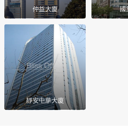
仲益大廈
國
靜安中華大廈