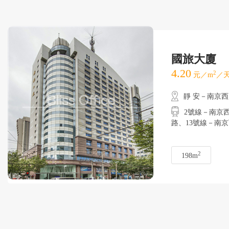
國旅大廈
4.20
2
元／m
／天
靜 安－南京
2號線－南京
路、13號線－南
2
198m