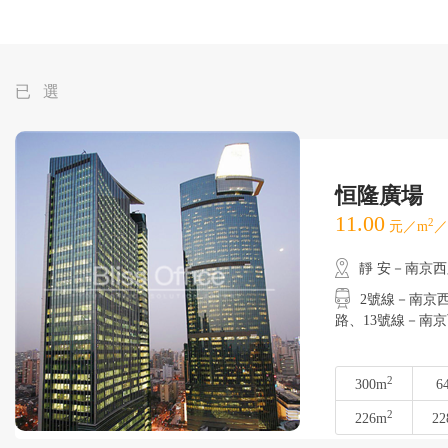
已 選
恒隆廣場
11.00
2
元／m
／
靜 安－南京
2號線－南京
路、13號線－南
2
300m
6
2
226m
22