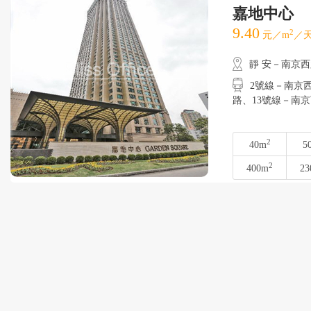
嘉地中心
9.40
2
元／m
／天
靜 安－南京
2號線－南京
路、13號線－南
2
40m
5
2
400m
23