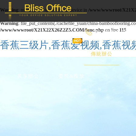
Warning
: mkdir(): No space left on device in
/www/wwwroot/X21X
Warning
: file_put_contents(./cachefile_yuan/china-bambooflooring.com
/www/wwwroot/X21X22X26Z2Z5.COM/func.php
on line
115
400-8090-660
香蕉三级片,香蕉爱视频,香蕉视
首 頁
優選好房
傳統辦公
共享辦公
委托&投放