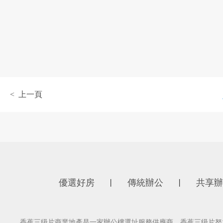
< 上一頁
優選好房
傳統辦公
共享辦
丨
丨
香蕉三级片商業地產是一家辦公樓選址服務供應商，香蕉三级片努