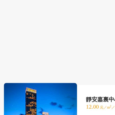
靜安嘉裏中
12.00
2
元／m
／