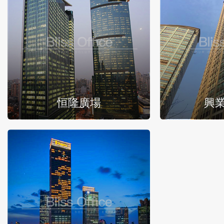
恒隆廣場
興