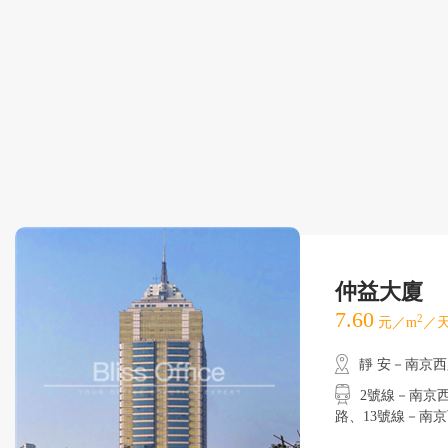
仲益大廈
7.60
2
元／m
／天
靜 安－南京
2號線－南京
路、13號線－南