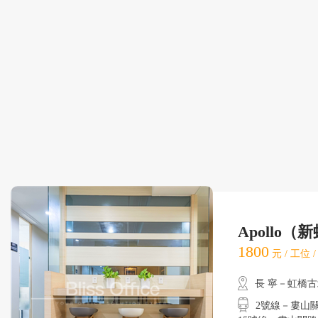
Apollo
1800
元 / 工位 
長 寧－虹橋
2號線－婁山關路