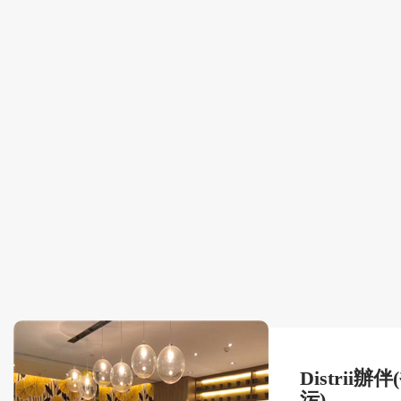
Distrii
污)