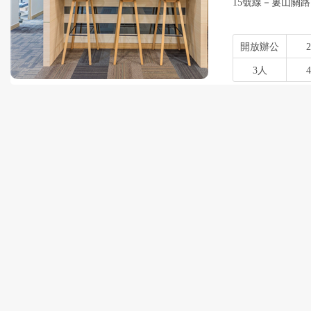
15號線－婁山關路
開放辦公
3人