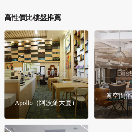
高性價比樓盤推薦
氪空間(
Apollo（阿波羅大廈）