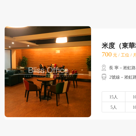
米度（東華
700
元 / 工位 /
長 寧－淞虹路
2號線－淞虹
15人
1
5人
1