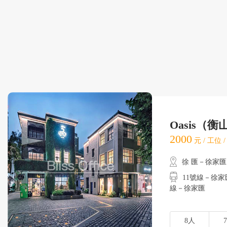
Oasis（
2000
元 / 工位 
徐 匯－徐家匯
11號線－徐家匯
線－徐家匯
8人