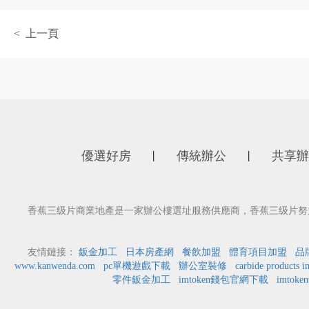
< 上一頁
優選好房
傳統辦公
共享辦
丨
丨
香蕉三级片商業地產是一家辦公樓選址服務供應商，香蕉三级片努力
友情鏈接：
鈑金加工
日本房產網
餐飲加盟
體育項目加盟
品
www.kanwenda.com
pc單機遊戲下載
辦公室裝修
carbide products i
零件鈑金加工
imtoken錢包官網下載
imtok