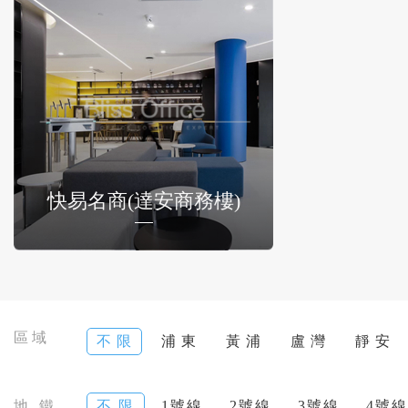
快易名商(達安商務樓)
區域
不 限
浦 東
黃 浦
盧 灣
靜 安
地 鐵
不 限
1號線
2號線
3號線
4號線