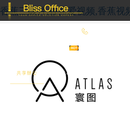
香蕉三级片,香蕉爱视频,香蕉视
400-8090-660
首 頁
優選好房
傳統辦公
共享辦公
委托&投放