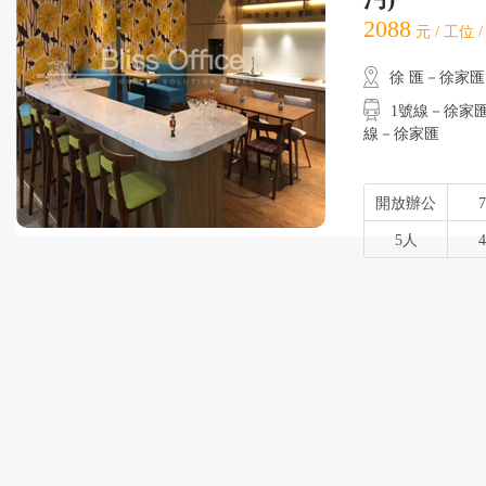
2088
元 / 工位 
徐 匯－徐家匯
1號線－徐家匯
線－徐家匯
開放辦公
5人