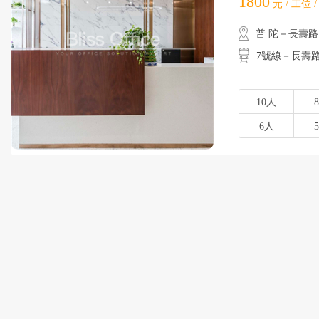
1800
元 / 工位 
普 陀－長壽路
7號線－長壽路
10人
6人