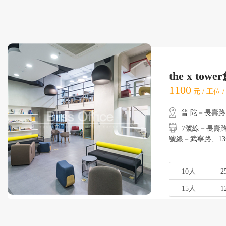
the x to
1100
元 / 工位 
普 陀－長壽路
7號線－長壽路
號線－武寧路
10人
2
15人
1