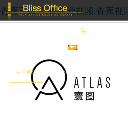
香蕉三级片,香蕉爱视频,香蕉视
400-8090-660
首 頁
優選好房
傳統辦公
共享辦公
委托&投放