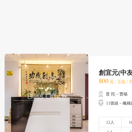
創宜元(中友
800
元 / 工位 /
普 陀－曹楊
11號線－楓橋路
12人
1