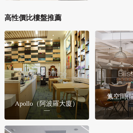
高性價比樓盤推薦
氪空間(
Apollo（阿波羅大廈）