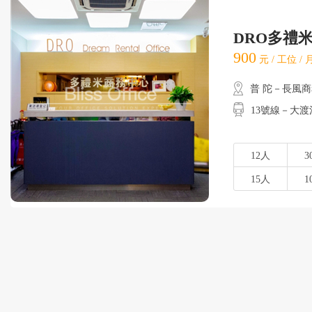
DRO多禮米
900
元 / 工位 /
普 陀－長風
13號線－大渡
12人
3
15人
1