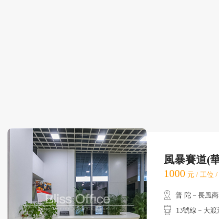
風暴賽道(
1000
元 / 工位 
普 陀－長風
13號線－大渡河