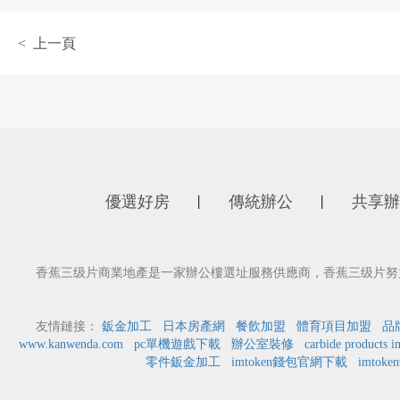
< 上一頁
優選好房
傳統辦公
共享辦
丨
丨
香蕉三级片商業地產是一家辦公樓選址服務供應商，香蕉三级片努
友情鏈接：
鈑金加工
日本房產網
餐飲加盟
體育項目加盟
品
www.kanwenda.com
pc單機遊戲下載
辦公室裝修
carbide products i
零件鈑金加工
imtoken錢包官網下載
imtok