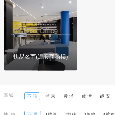
快易名商(達安商務樓)
區域
不 限
浦 東
黃 浦
盧 灣
靜 安
地 鐵
不 限
1號線
2號線
3號線
4號線