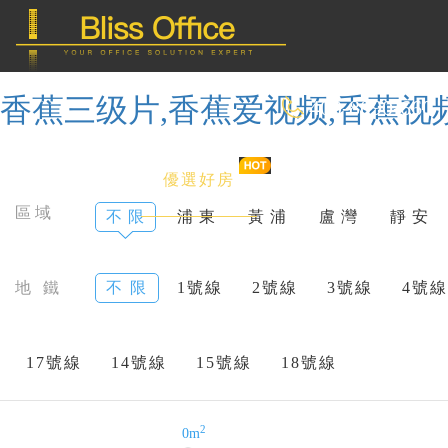
香蕉三级片,香蕉爱视频,香蕉视
400-8090-660
首 頁
優選好房
傳統辦公
區域
不 限
浦 東
黃 浦
盧 灣
靜 安
共享辦公
地 鐵
不 限
1號線
2號線
3號線
4號線
委托&投放
17號線
14號線
15號線
18號線
2
0m