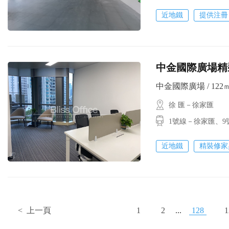
近地鐵
提供注冊
中金國際廣場精裝
中金國際廣場 / 122㎡ 
徐 匯－徐家匯
1號線－徐家匯、9
近地鐵
精裝修家
< 上一頁
1
2
...
128
1