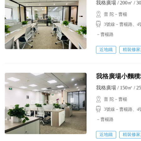
我格廣場 / 200㎡ / 3
普 陀－曹楊
3號線－曹楊路、4
－曹楊路
近地鐵
精裝修家
我格廣場小麵積
我格廣場 / 150㎡ / 2
普 陀－曹楊
3號線－曹楊路、4號
－曹楊路
近地鐵
精裝修家