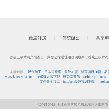
優選好房
傳統辦公
共享辦
丨
丨
香蕉三级片商業地產是一家辦公樓選址服務供應商，香蕉三级片努力為
友情鏈接：
鈑金加工
日本房產網
餐飲加盟
體育項目加盟
品
www.kanwenda.com
pc單機遊戲下載
辦公室裝修
carbide products i
零件鈑金加工
imtoken錢包官網下載
imtok
©2015-2018 上海香蕉三级片房地產經紀事