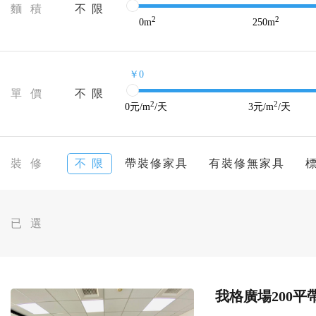
麵 積
不 限
2
2
0
m
250
m
￥0
單 價
不 限
2
2
0
元/m
/天
3
元/m
/天
裝 修
不 限
帶裝修家具
有裝修無家具
已 選
我格廣場200平