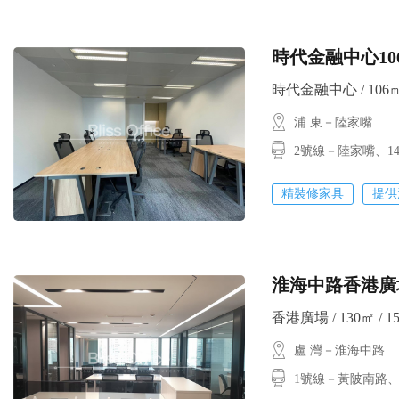
時代金融中心10
時代金融中心 / 106㎡ 
浦 東－陸家嘴
2號線－陸家嘴
精裝修家具
提供
淮海中路香港廣
香港廣場 / 130㎡ / 1
盧 灣－淮海中路
1號線－黃陂南路