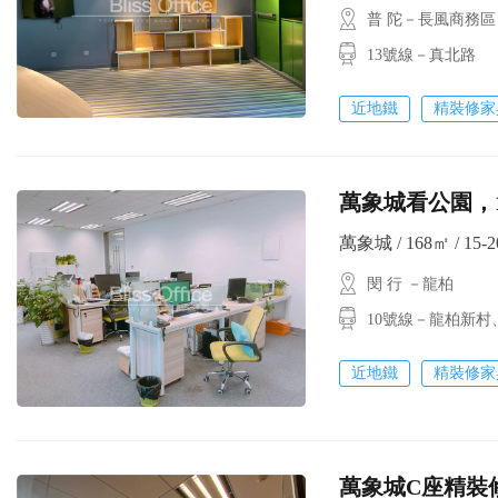
普 陀－長風商務區
13號線－真北路
近地鐵
精裝修家
萬象城看公園，
萬象城 / 168㎡ / 15-
閔 行 －龍柏
10號線－龍柏新村
近地鐵
精裝修家
萬象城C座精裝修