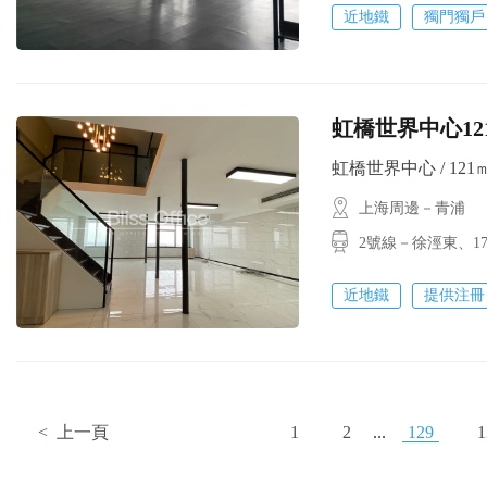
近地鐵
獨門獨戶
虹橋世界中心121平
虹橋世界中心 / 121㎡ 
上海周邊－青浦
2號線－徐涇東、
近地鐵
提供注冊
< 上一頁
1
2
...
129
1