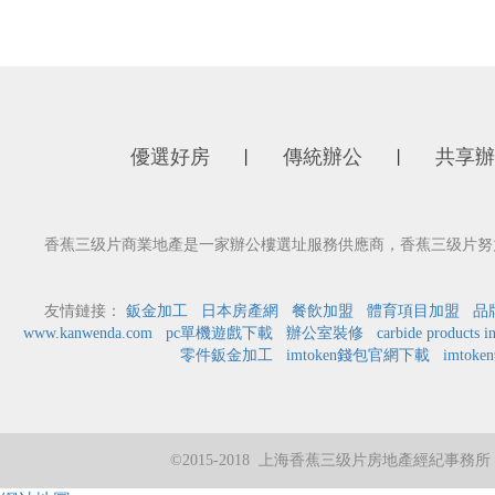
優選好房
傳統辦公
共享辦
丨
丨
香蕉三级片商業地產是一家辦公樓選址服務供應商，香蕉三级片努力為
友情鏈接：
鈑金加工
日本房產網
餐飲加盟
體育項目加盟
品
www.kanwenda.com
pc單機遊戲下載
辦公室裝修
carbide products i
零件鈑金加工
imtoken錢包官網下載
imtok
©2015-2018 上海香蕉三级片房地產經紀事