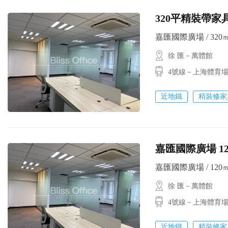
320平精裝帶家
嘉匯國際廣場 / 320㎡ 
徐 匯－萬體館
4號線－上海體育場
近地鐵
精裝修家
嘉匯國際廣場 1
嘉匯國際廣場 / 120㎡ /
徐 匯－萬體館
4號線－上海體育場
近地鐵
精裝修家