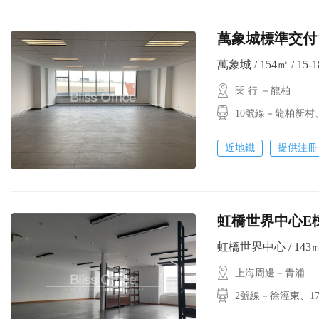
萬象城標準交付154
萬象城 / 154㎡ / 15-
閔 行 －龍柏
10號線－龍柏新村
近地鐵
提供注冊
虹橋世界中心E棟複式
虹橋世界中心 / 143㎡ 
上海周邊－青浦
2號線－徐涇東