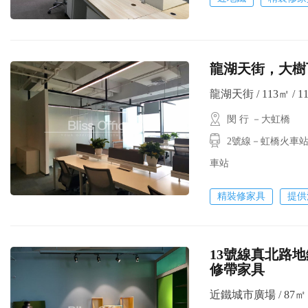
龍湖天街，
龍湖天街 / 113㎡ / 1
閔 行 －大虹橋
2號線－虹橋火車站
車站
精裝修家具
提供
13號線真北路地鐵
修帶家具
近鐵城市廣場 / 87㎡ /