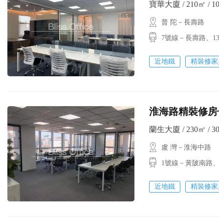
寶華大廈 / 210㎡ / 1
普 陀－長壽路
7號線－長壽路、
近地鐵
精裝修家
淮海路精裝修房子
蘭生大廈 / 230㎡ / 30
盧 灣－淮海中路
1號線－黃陂南路
近地鐵
精裝修家