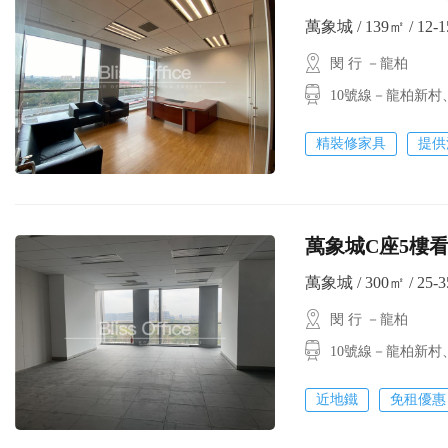
萬象城 / 139㎡ / 12-
閔 行 －龍柏
10號線－龍柏新村
精裝修家具
提供
萬象城C座5樓看
萬象城 / 300㎡ / 25-
閔 行 －龍柏
10號線－龍柏新村
近地鐵
免租優惠