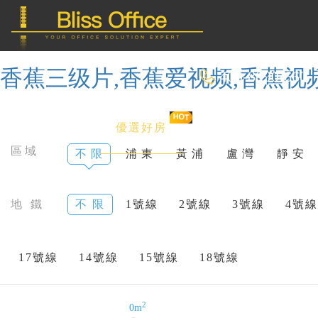
香蕉三级片,香蕉爱视频,香蕉视
400-8090-660
首 頁
優選好房
傳統辦公
區域
不 限
浦 東
黃 浦
盧 灣
靜 安
共享辦公
地 鐵
不 限
1號線
2號線
3號線
4號線
委托&投放
17號線
14號線
15號線
18號線
2
0m