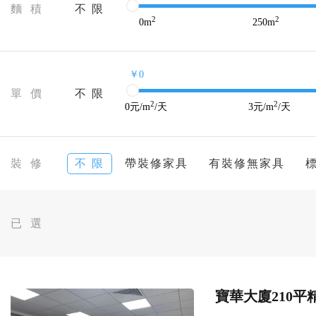
麵 積
不 限
2
2
0
m
250
m
￥0
單 價
不 限
2
2
0
元/m
/天
3
元/m
/天
裝 修
不 限
帶裝修家具
有裝修無家具
已 選
寶華大廈210平