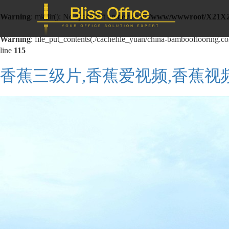
Warning
: mkdir(): No space left on device in
/www/wwwroot/X21X
Warning
: file_put_contents(./cachefile_yuan/china-bambooflooring.com
line
115
香蕉三级片,香蕉爱视频,香蕉视