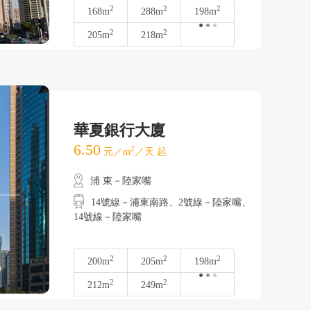
2
2
2
168m
288m
198m
2
2
205m
218m
華夏銀行大廈
6.50
2
元／m
／天 起
浦 東－陸家嘴
14號線－浦東南路、2號線－陸家嘴、
14號線－陸家嘴
2
2
2
200m
205m
198m
2
2
212m
249m