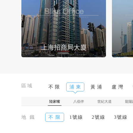
上海招商局大廈
區域
不 限
浦 東
黃 浦
盧 灣
陸家嘴
八佰伴
世紀大道
龍陽
地 鐵
不 限
1號線
2號線
3號線