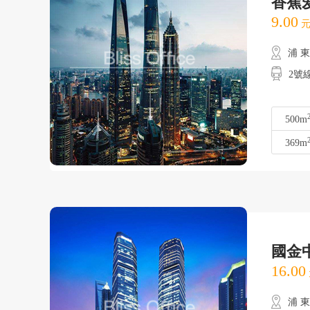
香蕉
9.00
元
浦 
2號
500m
369m
國金
16.00
浦 