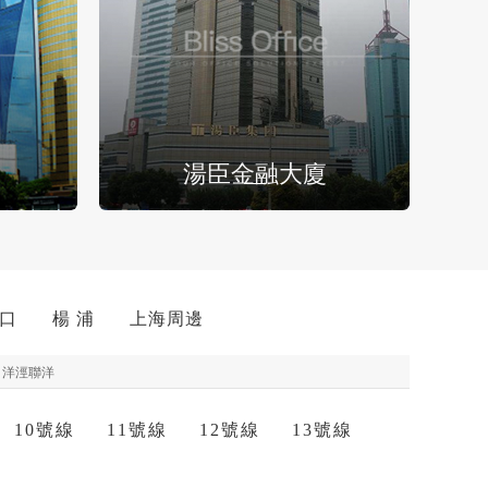
湯臣金融大廈
 口
楊 浦
上海周邊
洋涇聯洋
10號線
11號線
12號線
13號線