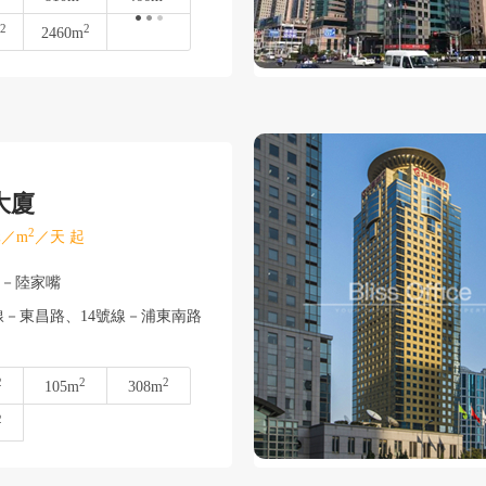
2
2
2460m
大廈
2
／m
／天 起
東－陸家嘴
線－東昌路、14號線－浦東南路
2
2
2
105m
308m
2