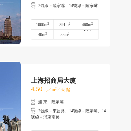
2號線－陸家嘴、14號線－陸家嘴
2
2
2
1000m
391m
468m
2
2
40m
35m
上海招商局大廈
4.50
2
元／m
／天 起
浦 東－陸家嘴
2號線－東昌路、14號線－陸家嘴、14
號線－浦東南路