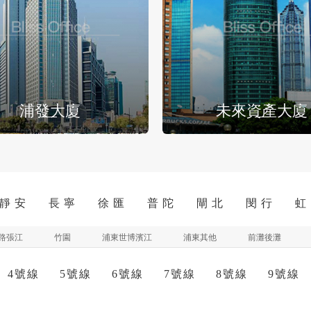
浦發大廈
未來資產大廈
靜 安
長 寧
徐 匯
普 陀
閘 北
閔 行
虹
路張江
竹園
浦東世博濱江
浦東其他
前灘後灘
4號線
5號線
6號線
7號線
8號線
9號線