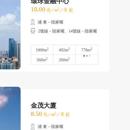
環球金融中心
10.00
2
元／m
／天 起
浦 東－陸家嘴
2號線－陸家嘴、14號線－陸家嘴
2
2
2
1000m
492m
778m
2
2
560m
260m
金茂大廈
8.50
2
元／m
／天 起
浦 東－陸家嘴