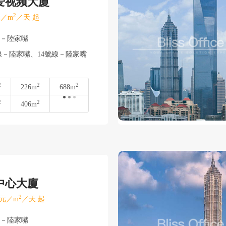
爱视频大廈
2
／m
／天 起
東－陸家嘴
線－陸家嘴、14號線－陸家嘴
2
2
2
226m
688m
2
2
406m
中心大廈
2
元／m
／天 起
東－陸家嘴