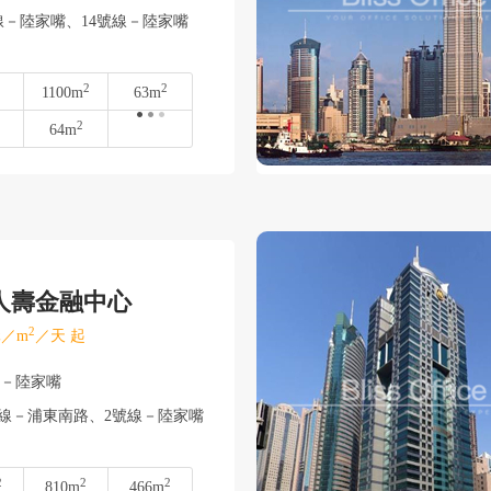
線－陸家嘴、14號線－陸家嘴
2
2
1100m
63m
2
64m
人壽金融中心
2
／m
／天 起
東－陸家嘴
號線－浦東南路、2號線－陸家嘴
2
2
2
810m
466m