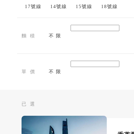
17號線
14號線
15號線
18號線
麵 積
不 限
單 價
不 限
已 選