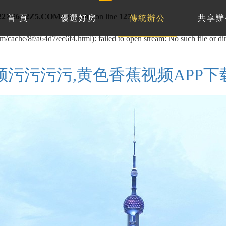
22X26Z2Z5.COM/func.php
on line
127
首 頁
優選好房
傳統辦公
共享辦
/cache/8f/a64d7/ec6f4.html): failed to open stream: No such file or di
频污污污污,黄色香蕉视频APP下