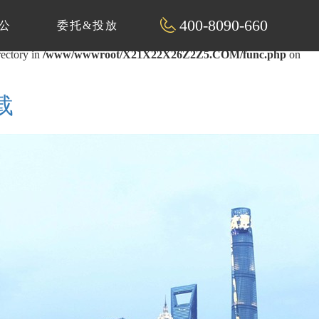
400-8090-660
公
委托&投放
rectory in
/www/wwwroot/X21X22X26Z2Z5.COM/func.php
on
载