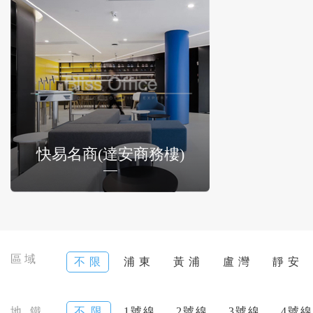
快易名商(達安商務樓)
區域
不 限
浦 東
黃 浦
盧 灣
靜 安
地 鐵
不 限
1號線
2號線
3號線
4號線