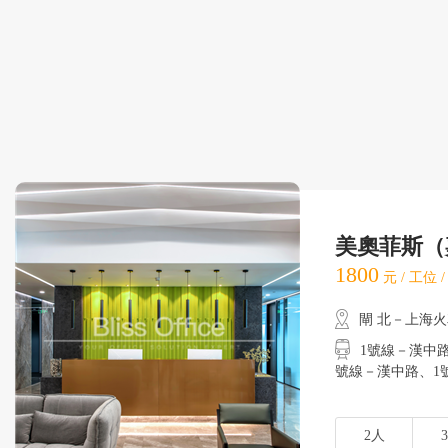
美奧菲斯（
1800
元 / 工位 
閘 北－上海
1號線－漢中路
號線－漢中路
2人