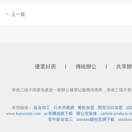
< 上一頁
優選好房
傳統辦公
共享辦
丨
丨
香蕉三级片商業地產是一家辦公樓選址服務供應商，香蕉三级片努力
友情鏈接：
鈑金加工
日本房產網
餐飲加盟
體育項目加盟
品
www.kanwenda.com
pc單機遊戲下載
辦公室裝修
carbide products i
零件鈑金加工
imtoken錢包官網下載
imtok