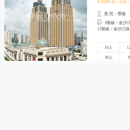
1350
元 / 工位 
普 陀－曹楊
3號線－金沙江路
13號線－金沙江路
10人
1
38人