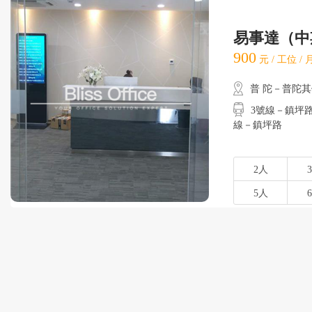
易事達（中
900
元 / 工位 /
普 陀－普陀
3號線－鎮坪路
線－鎮坪路
2人
5人