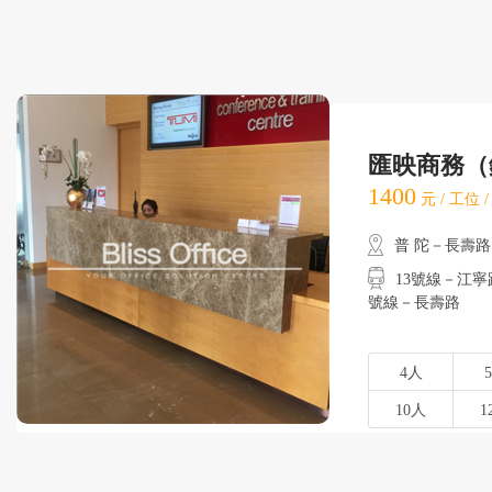
匯映商務（
1400
元 / 工位 
普 陀－長壽路
13號線－江寧路
號線－長壽路
4人
10人
1