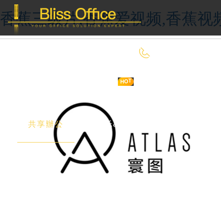
香蕉三级片,香蕉爱视频,香蕉视
400-8090-660
首 頁
優選好房
傳統辦公
共享辦公
委托&投放