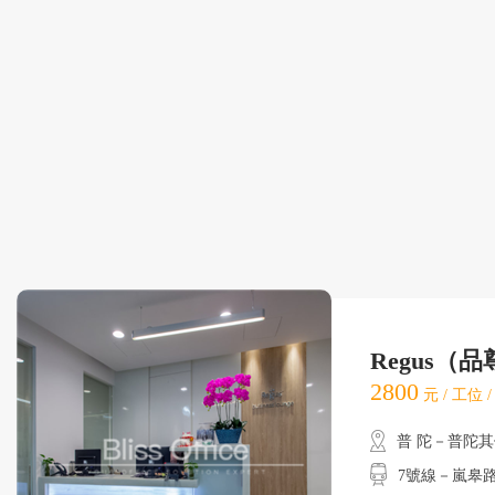
Regus（
2800
元 / 工位 
普 陀－普陀
7號線－嵐皋