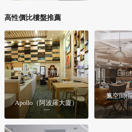
高性價比樓盤推薦
氪空間(
Apollo（阿波羅大廈）