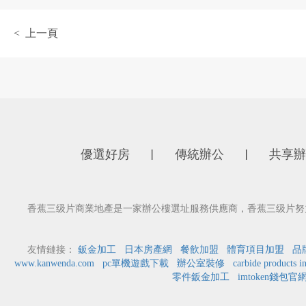
< 上一頁
優選好房
傳統辦公
共享辦
丨
丨
香蕉三级片商業地產是一家辦公樓選址服務供應商，香蕉三级片努力
友情鏈接：
鈑金加工
日本房產網
餐飲加盟
體育項目加盟
品
www.kanwenda.com
pc單機遊戲下載
辦公室裝修
carbide products i
零件鈑金加工
imtoken錢包官