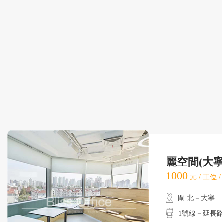
麗空間(大
1000
元 / 工位 
閘 北－大寧
1號線－延長