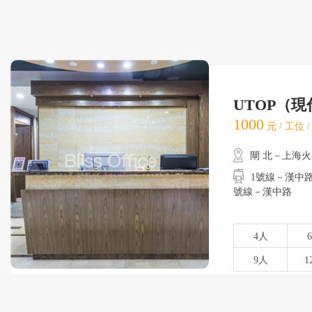
UTOP（
1000
元 / 工位 
閘 北－上海
1號線－漢中路
號線－漢中路
4人
9人
1