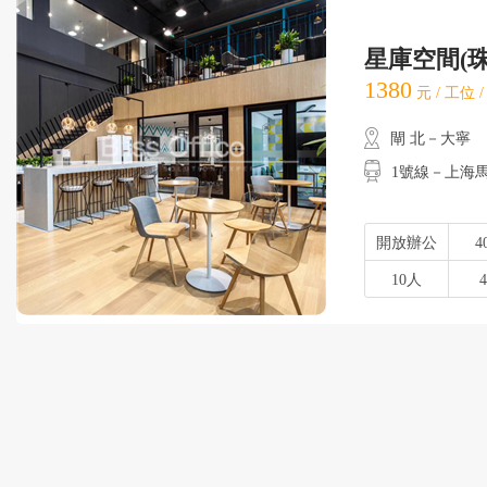
星庫空間(
1380
元 / 工位 
閘 北－大寧
1號線－上海
開放辦公
4
10人