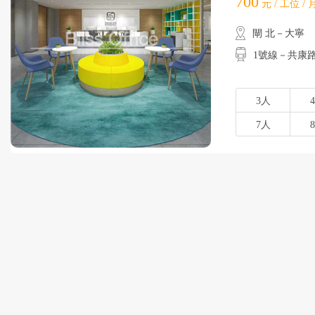
700
元 / 工位 /
閘 北－大寧
1號線－共康
3人
7人