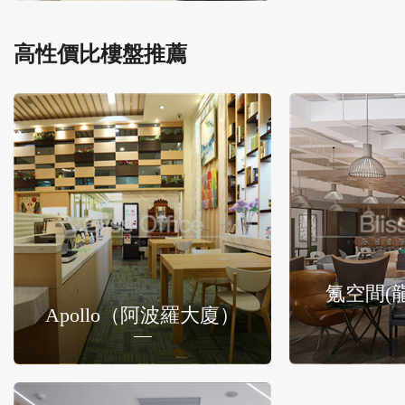
高性價比樓盤推薦
氪空間(
Apollo（阿波羅大廈）