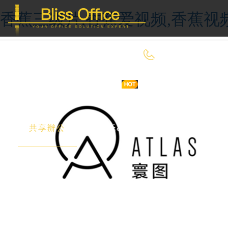
香蕉三级片,香蕉爱视频,香蕉视
400-8090-660
首 頁
優選好房
傳統辦公
共享辦公
委托&投放