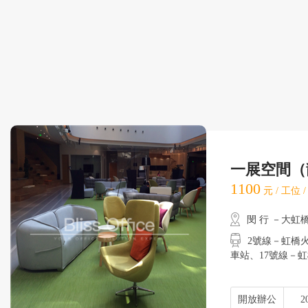
一展空間（
1100
元 / 工位 
閔 行 －大虹
2號線－虹橋火車
車站、17號線
開放辦公
2