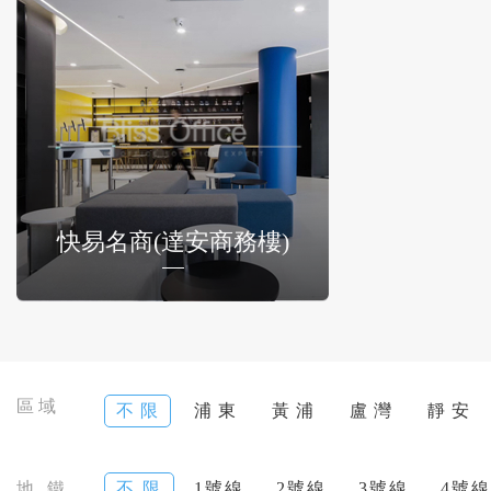
快易名商(達安商務樓)
區域
不 限
浦 東
黃 浦
盧 灣
靜 安
地 鐵
不 限
1號線
2號線
3號線
4號線